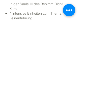
In der Säule III des Benimm Dich!
Kurs
4 intensive Einheiten zum Thema
Leinenführung
kleine Zwischenprüfung zur Kontrolle
des Erlernten
Laufzeit:
Dauer
: ca. 4 Wochen
Termin
: individuell
Will ich haben ...