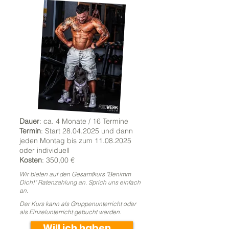
Dauer
: ca. 4 Monate / 16 Termine
Termin
: Start
28.04.2025
und dann
jeden Montag bis zum
11.08.2025
oder individuell
Kosten
: 350,00 €
Wir bieten auf den Gesamtkurs "Benimm
Dich!" Ratenzahlung an. Sprich uns einfach
an.
Der Kurs kann als Gruppenunterricht oder
als Einzelunterricht gebucht werden.
Will ich haben ...