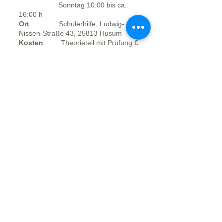
Sonntag 10:00 bis ca.
16:00 h
Ort
:
Schülerhilfe, Ludwig-
Nissen-Straße 43, 25813 Husum
Kosten
:
Theorieteil mit Prüfung €
445,00
Praxisvorbereitung inkl.
Prüfung € 445,00
Anmeldung
:
buero@landwoelfe.de
oder
04842
-7990989
Theorie
:
Kommunikation und Sozialverhalten
Angst und Aggression
Verhalten in der Öffentlichkeit
Haltung, Ernährung und Pflege
Lerntheorie, Erziehung, Ausbildung
Tierschutz, Tierschutz
Hundeverordnung
Hygienekonzepte
Praxis
:
Der Vorbereitungskurs bereitet dich
und deinen Hund auf die praktische