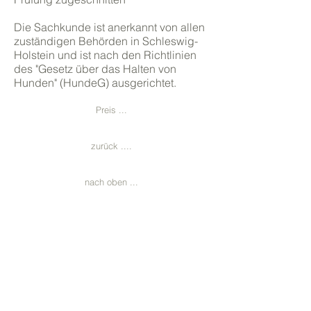
Die Sachkunde ist anerkannt von allen
zuständigen Behörden in Schleswig-
Holstein und ist nach den Richtlinien
des "Gesetz über das Halten von
Hunden" (HundeG) ausgerichtet.
Preis ...
zurück ....
nach oben ...
Sachkundeprüfung
nach
§11
Tierschutzgesetz für
Tierheime oder ähnliche
Einrichtungen