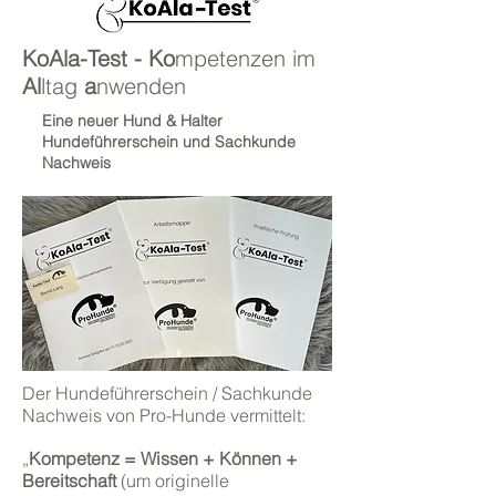
K
o
A
la-Test - Ko
mpetenzen
im
Al
ltag
a
nwenden
Eine neuer Hund & Halter
Hundeführerschein und Sachkunde
Nachweis
Der Hundeführerschein / Sachkunde
Nachweis von Pro-Hunde vermittelt:
„
Kompetenz = Wissen + Können +
Bereitschaft
(um origi
nelle