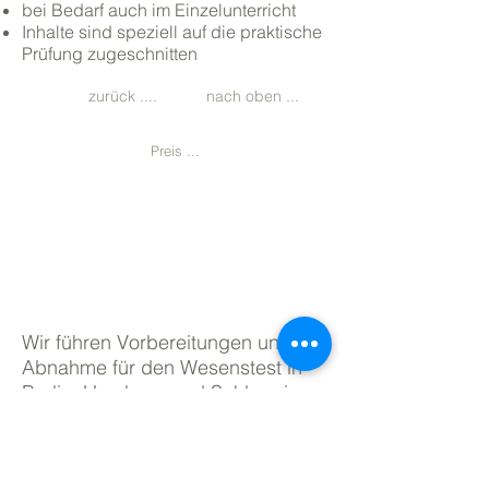
bei Bedarf auch im Einzelunterricht
Inhalte sind speziell auf die praktische
Prüfung zugeschnitten
zurück ....
nach oben ...
Preis ...
Wesenstest Vorbereitung &
Abnahme
Wir führen Vorbereitungen und
Abnahme für den Wesenstest in
Berlin, Hamburg und Schleswig-
Holstein durch. Nach dem "Gesetz
über die Haltung von Hunden
(HundeG)" muss jeder