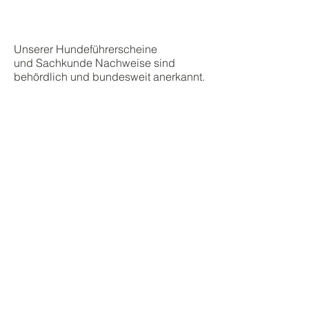
Hundeführerscheine
&
Sachkunde
Nachweise
Unserer Hundeführerscheine
und
Sachkunde Nachweise sind
behördlich und bundesweit anerkannt.
Sachkundenachweis für eingestufte
(einzustufende)
Hunde