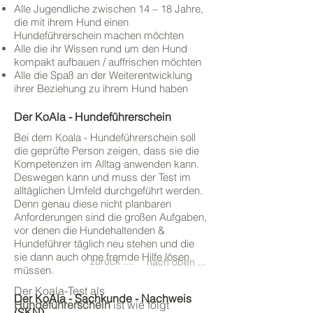
Alle Jugendliche zwischen 14 – 18 Jahre,
die mit ihrem Hund einen
Hundeführerschein machen möchten
Alle die ihr Wissen rund um den Hund
kompakt aufbauen / auffrischen möchten
Alle die Spaß an der Weiterentwicklung
ihrer Beziehung zu ihrem Hund haben
Der
KoAla - Hundeführerschein
Bei dem Koala - Hundeführerschein soll
die geprüfte Person zeigen, dass sie die
Kompetenzen im Alltag anwenden kann.
Deswegen kann und muss der Test im
alltäglichen Umfeld durchgeführt werden.
Denn genau diese nicht planbaren
Anforderungen sind die großen Aufgaben,
vor denen die Hundehaltenden &
Hundeführer täglich neu stehen und die
sie dann auch ohne fremde Hilfe lösen
zurück ....
nach oben ...
müssen.
Der
Koala-Test als
Der
KoAla - Sachkunde - Nachweis
Hundeführerschein
ist wie folgt
(SKN)